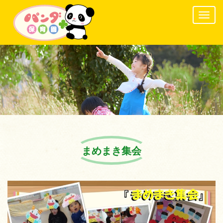
Togg
navig
まめまき集会