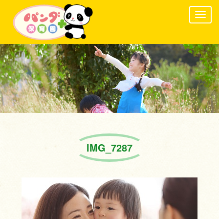
Togg
navig
IMG_7287