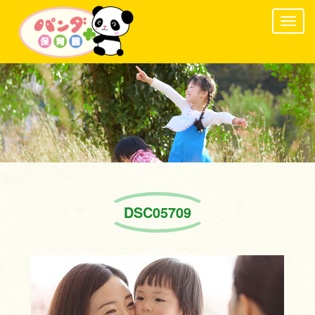
Togg
navig
DSC05709