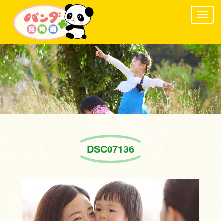
Togg
navig
DSC07136