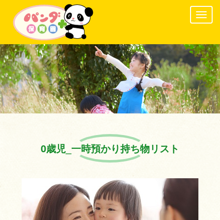
Togg
navig
0歳児_一時預かり持ち物リスト