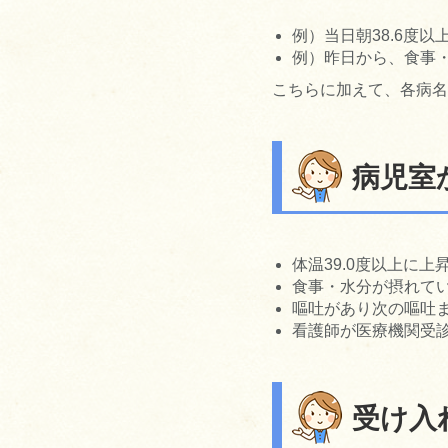
例）当日朝38.6度以
例）昨日から、食事
こちらに加えて、各病名
病児室
体温39.0度以上に上
食事・水分が摂れて
嘔吐があり次の嘔吐
看護師が医療機関受
受け入