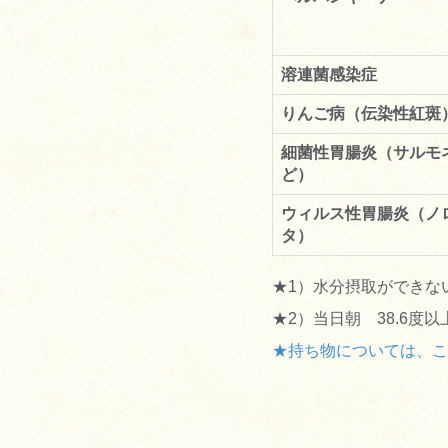
溶連菌感染症
りんご病（伝染性紅斑
細菌性胃腸炎（サルモ
ど）
ウィルス性胃腸炎（ノ
タ）
★1）水分摂取ができな
★2）当日朝 38.6度
★持ち物については、こ