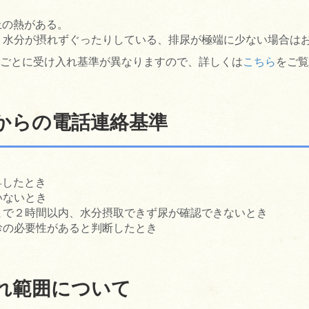
上の熱がある。
・水分が摂れずぐったりしている、排尿が極端に少ない場合は
ごとに受け入れ基準が異なりますので、詳しくは
こちら
をご覧
からの電話連絡基準
昇したとき
いないとき
まで２時間以内、水分摂取できず尿が確認できないとき
診の必要性があると判断したとき
れ範囲について