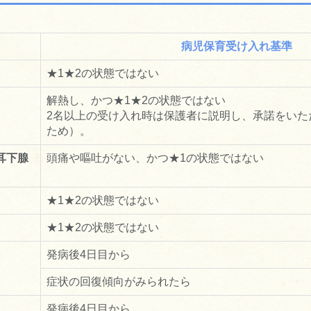
病児保育受け入れ基準
★1★2の状態ではない
解熱し、かつ★1★2の状態ではない
2名以上の受け入れ時は保護者に説明し、承諾をいた
ため）。
耳下腺
頭痛や嘔吐がない、かつ★1の状態ではない
★1★2の状態ではない
★1★2の状態ではない
）
発病後4日目から
症状の回復傾向がみられたら
発病後4日目から